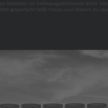
zur Reduktion von Treibhausgasemissionen leistet. Die
ichten gespeicherte heiße Wasser, auch bekannt als Aqui