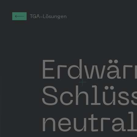
TGA-Lösungen
Erdwär
Schlüs
neutra