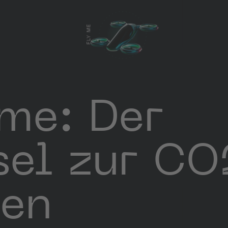
FLY ME
me: Der
sel zur C
len