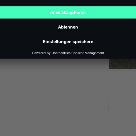
ginnt dann von vorne und liefert
ktisch unerschöpfliche Energie.
Nutzung dieser Technologie sind
, wie die in Sauerlach. Diese
bedeutende grüne Ressource dar
liche Energiequelle.