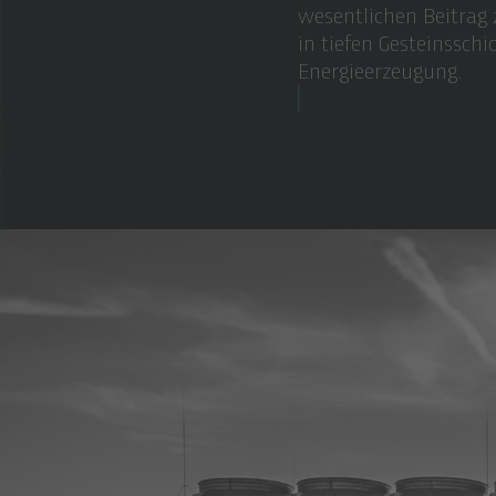
wesentlichen Beitrag 
in tiefen Gesteinssch
Energieerzeugung.