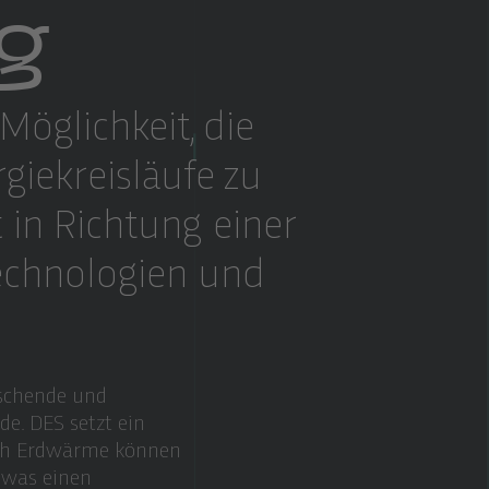
g
öglichkeit, die
giekreisläufe zu
t in Richtung einer
Technologien und
orschende und
e. DES setzt ein
rch Erdwärme können
 was einen