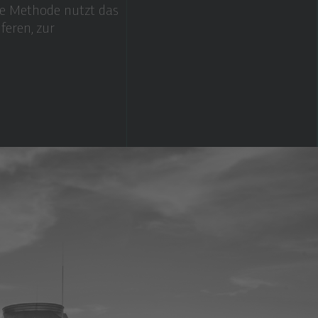
se Methode nutzt das
feren, zur