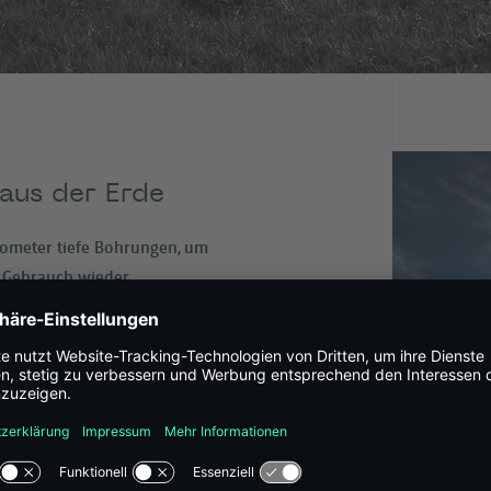
aus der Erde
ometer tiefe Bohrungen, um
 Gebrauch wieder
 Einklang mit den natürlichen
ten, grünen Energiekreislauf
 gewonnenen Energie beiträgt. Je
 grüne Kälte und grünen Strom
n erzeugte Wasser wird nach
n und auf natürliche Weise