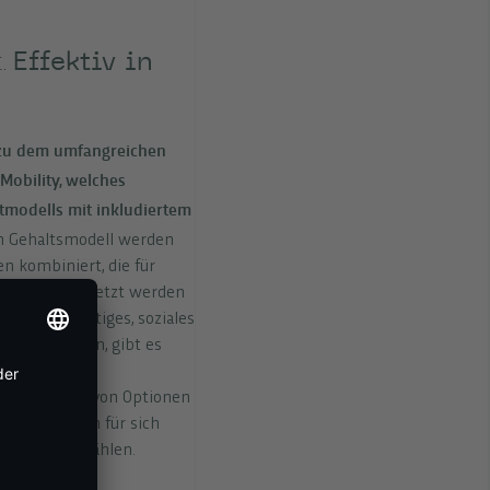
Effektiv in
t.
 zu dem umfangreichen
Mobility, welches
tmodells mit inkludiertem
 Gehaltsmodell werden
n kombiniert, die für
bilität eingesetzt werden
 ein nachhaltiges, soziales
fördern wollen, gibt es
lohnen. Unser
eine Vielzahl von Optionen
itglied kann für sich
rsmittel auswählen.