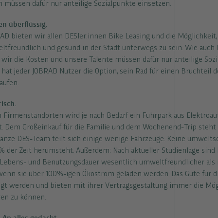
 müssen dafür nur anteilige Sozialpunkte einsetzen.
en überflüssig.
D bieten wir allen DESler:innen Bike Leasing und die Möglichkeit,
ltfreundlich und gesund in der Stadt unterwegs zu sein. Wie auch
ir die Kosten und unsere Talente müssen dafür nur anteilige Sozi
hat jeder JOBRAD Nutzer die Option, sein Rad für einen Bruchteil d
aufen.
risch.
 Firmenstandorten wird je nach Bedarf ein Fuhrpark aus Elektroaut
it. Dem Großeinkauf für die Familie und dem Wochenend-Trip steht
ganze DES-Team teilt sich einige wenige Fahrzeuge. Keine umweltsc
% der Zeit herumsteht. Außerdem: Nach aktueller Studienlage sind 
 Lebens- und Benutzungsdauer wesentlich umweltfreundlicher als 
wenn sie über 100%-igen Ökostrom geladen werden. Das Gute für di
t werden und bieten mit ihrer Vertragsgestaltung immer die Mögl
eren zu können.
 An alles gedacht.