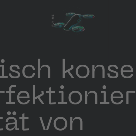
FLY ME
isch konse
rfektionie
tät von