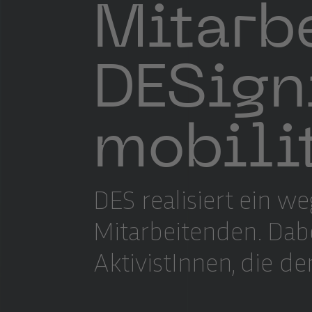
Mitarb
DESign
mobilit
DES realisiert ein w
Mitarbeitenden. Dab
AktivistInnen, die 