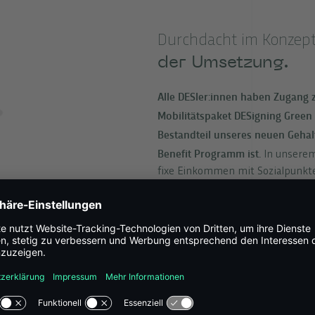
Durchdacht im Konzep
der Umsetzung.
Alle DESler:innen haben Zugang
Mobilitätspaket DESigning Green 
Bestandteil unseres neuen Gehal
Benefit Programm ist.
In unserem
fixe Einkommen mit Sozialpunkte
verschiedene „Bausteine“ wie Mo
können. Da wir mit diesem Modell
und gesellschaftliches Verhalten 
bestimmte Faktoren, die dies be
Mobilitätskonzept vereint dabei 
unter einem Dach. Das DES-Teamm
individuell das geeignete Verkeh