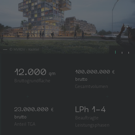
©
MVRDV - KoolKiel
12.000
100.000.000
€
qm
brutto
Bruttogrundfläche
Gesamtvolumen
LPh 1-4
23.000.000
€
brutto
Beauftragte
Anteil TGA
Leistungsphasen