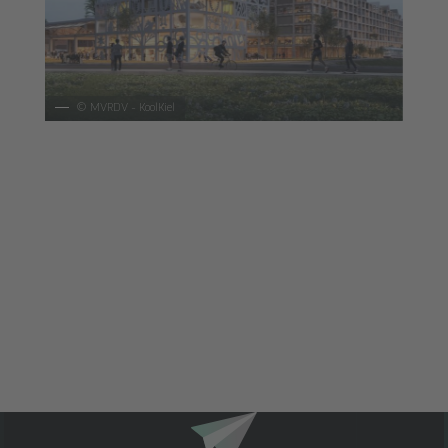
©
MVRDV - KoolKiel