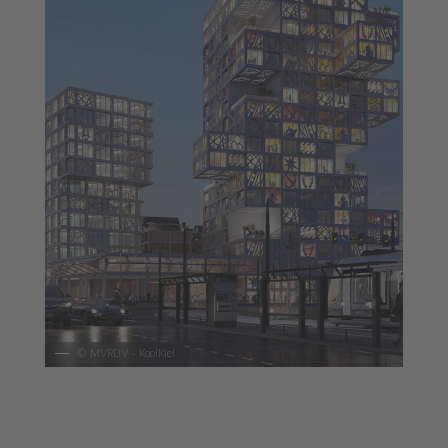
©
MVRDV - KoolKiel